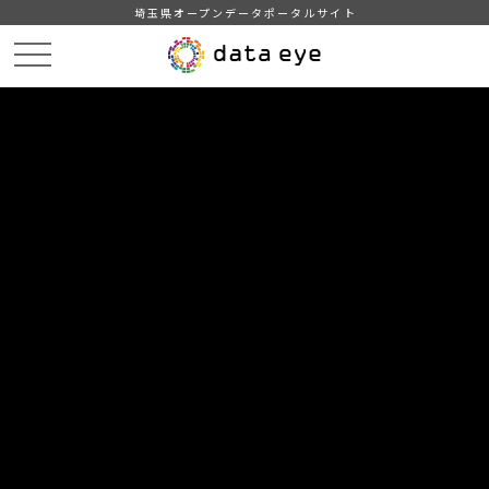
埼玉県オープンデータポータルサイト
HOME
データカタログ
【越谷市】地域・年齢別人口
2026年2月1日
DATA
CATA
データカタログ
データセット名
【越谷市】地域・年齢別人口
リソース名
2026年2月1日
2026年2月1日現在