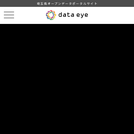
埼玉県オープンデータポータルサイト
HOME
データカタログ
【越谷市】地域・年齢別人口
2020年8月1日
DATA
CATA
データカタログ
データセット名
【越谷市】地域・年齢別人口
リソース名
2020年8月1日
2020年8月1日現在