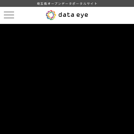
埼玉県オープンデータポータルサイト
HOME
データカタログ
【越谷市】地域・年齢別人口
2023年5月1日
DATA
CATA
データカタログ
データセット名
【越谷市】地域・年齢別人口
リソース名
2023年5月1日
2023年5月1日