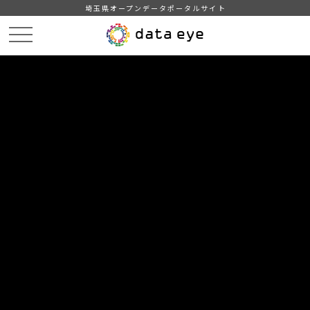
埼玉県オープンデータポータルサイト
HOME
データカタログ
【越谷市】地域・年齢別人口
2025年1月1日
DATA
CATA
データカタログ
データセット名
【越谷市】地域・年齢別人口
リソース名
2025年1月1日