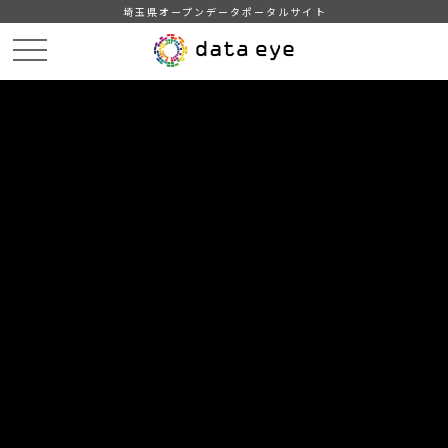
埼玉県オープンデータポータルサイト
HOME
データカタログ
【越谷市】地域・年齢別人口
2023年7月1日
DATA
CATA
データカタログ
データセット名
【越谷市】地域・年齢別人口
リソース名
2023年7月1日
2023年7月1日