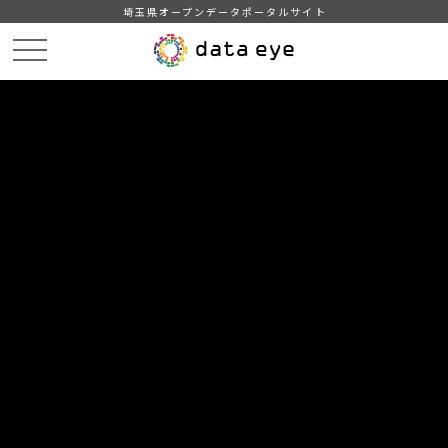
埼玉県オープンデータポータルサイト
HOME
データカタログ
【越谷市】地域・年齢別人口
2024年8月1日
DATA
CATA
データカタログ
データセット名
【越谷市】地域・年齢別人口
リソース名
2024年8月1日
2024年8月1日現在