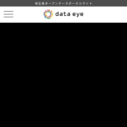
埼玉県オープンデータポータルサイト
HOME
データカタログ
【越谷市】地域・年齢別人口
2022年7月1日
DATA
CATA
データカタログ
データセット名
【越谷市】地域・年齢別人口
リソース名
2022年7月1日
2022年7月1日