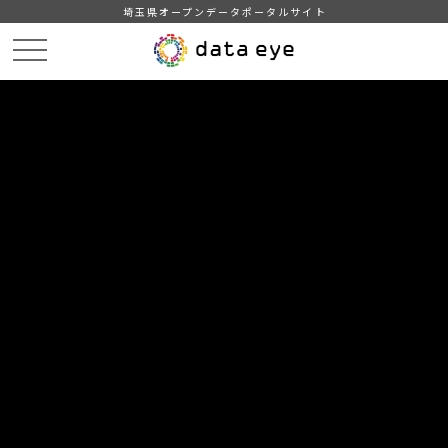
埼玉県オープンデータポータルサイト
HOME
データカタログ
【越谷市】地域・年齢別人口
2021年7月1日
DATA
CATA
データカタログ
データセット名
【越谷市】地域・年齢別人口
リソース名
2021年7月1日
2021年7月1日現在