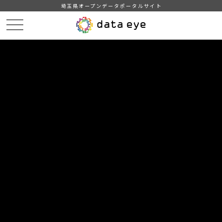
埼玉県オープンデータポータルサイト
HOME
データカタログ
【吉川市】年齢別人口統計表
【吉川市】年齢別人口統計表202309
DATA
CATA
データカタログ
データセット名
【吉川市】年齢別人口統計表
リソース名
【吉川市】年齢別人口統計表
202309
吉川市の年齢別人口統計表(令和5年9月1日現在)