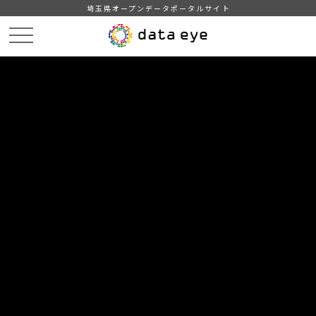
埼玉県オープンデータポータルサイト
HOME
データカタログ
【吉川市】年齢別人口統計表
【吉川市】年齢別人口統計表201803
DATA
CATA
データカタログ
データセット名
【吉川市】年齢別人口統計表
リソース名
【吉川市】年齢別人口統計表
201803
吉川市の年齢別人口統計表(平成30年3月1日現在)