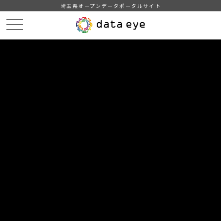
埼玉県オープンデータポータルサイト
HOME
データカタログ
【吉川市】年齢別人口統計表
【吉川市】年齢別人口統計表202212
DATA
CATA
データカタログ
データセット名
【吉川市】年齢別人口統計表
リソース名
【吉川市】年齢別人口統計表
202212
吉川市の年齢別人口統計表(令和4年12月1日現在)