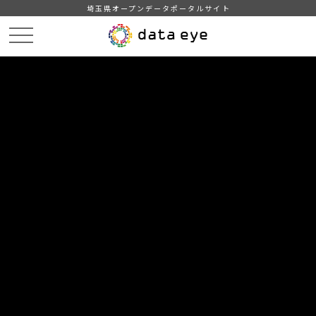
埼玉県オープンデータポータルサイト
HOME
データカタログ
【吉川市】年齢別人口統計表
【吉川市】年齢別人口統計表202003
DATA
CATA
データカタログ
データセット名
【吉川市】年齢別人口統計表
リソース名
【吉川市】年齢別人口統計表
202003
吉川市の年齢別人口統計表(令和2年3月1日現在)