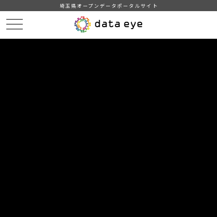
埼玉県オープンデータポータルサイト
HOME
データカタログ
【吉川市】年齢別人口統計表
【吉川市】年齢別人口統計表202210
DATA
CATA
データカタログ
データセット名
【吉川市】年齢別人口統計表
リソース名
【吉川市】年齢別人口統計表
202210
吉川市の年齢別人口統計表(令和4年10月1日現在)