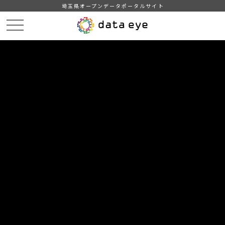
埼玉県オープンデータポータルサイト
HOME
データカタログ
【吉川市】年齢別人口統計表
【吉川市】年齢別人口統計表201707
DATA
CATA
データカタログ
データセット名
【吉川市】年齢別人口統計表
リソース名
【吉川市】年齢別人口統計表
201707
吉川市の年齢別人口統計表(平成29年7月1日現在)