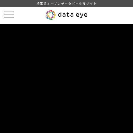
埼玉県オープンデータポータルサイト
HOME
データカタログ
【吉川市】年齢別人口統計表
【吉川市】年齢別人口統計表201812
DATA
CATA
データカタログ
データセット名
【吉川市】年齢別人口統計表
リソース名
【吉川市】年齢別人口統計表
201812
吉川市の年齢別人口統計表（平成30年12月1日現在）