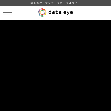
埼玉県オープンデータポータルサイト
HOME
データカタログ
【吉川市】年齢別人口統計表
【吉川市】年齢別人口統計表201911
DATA
CATA
データカタログ
データセット名
【吉川市】年齢別人口統計表
リソース名
【吉川市】年齢別人口統計表
201911
吉川市の年齢別人口統計表(令和元年11月1日現在)