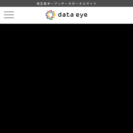
埼玉県オープンデータポータルサイト
HOME
データカタログ
【吉川市】年齢別人口統計表
【吉川市】年齢別人口統計表201905
DATA
CATA
データカタログ
データセット名
【吉川市】年齢別人口統計表
リソース名
【吉川市】年齢別人口統計表
201905
吉川市の年齢別人口統計表(令和元年5月1日現在)