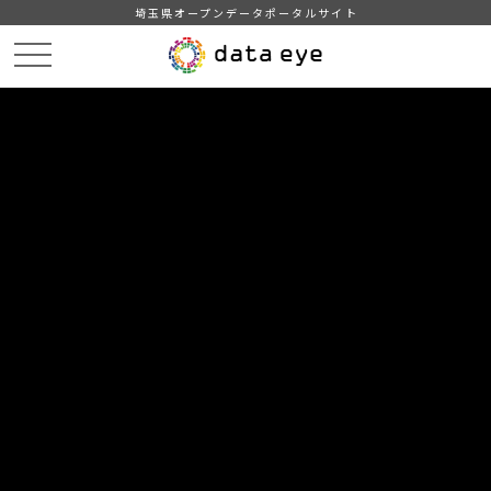
埼玉県オープンデータポータルサイト
HOME
データカタログ
【吉川市】年齢別人口統計表
【吉川市】年齢別人口統計表202107
DATA
CATA
データカタログ
データセット名
【吉川市】年齢別人口統計表
リソース名
【吉川市】年齢別人口統計表
202107
吉川市の年齢別人口統計表(令和3年7月1日現在)