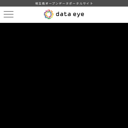
埼玉県オープンデータポータルサイト
HOME
データカタログ
【吉川市】年齢別人口統計表
【吉川市】年齢別人口統計表202204
DATA
CATA
データカタログ
データセット名
【吉川市】年齢別人口統計表
リソース名
【吉川市】年齢別人口統計表
202204
吉川市の年齢別人口統計表(令和4年4月1日現在)