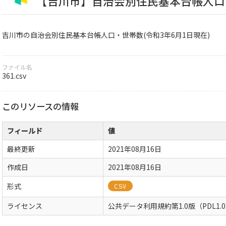
【吉川市】自治会別住民基本台帳人口・
吉川市の自治会別住民基本台帳人口・世帯数(令和3年6月1日現在)
ファイル名
361.csv
このリソースの情報
フィールド
値
最終更新
2021年08月16日
作成日
2021年08月16日
形式
CSV
ライセンス
公共データ利用規約第1.0版（PDL1.