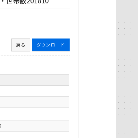
世帯数201810
）
戻る
ダウンロード
0）