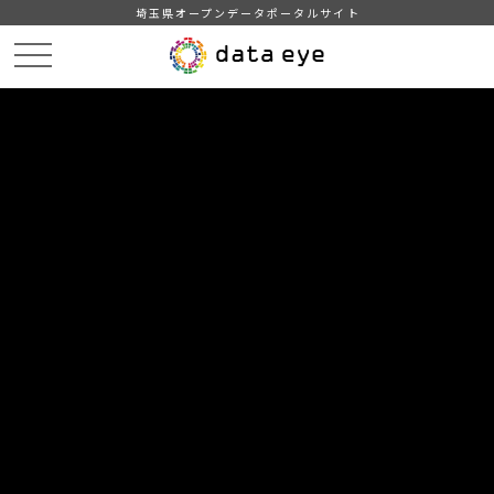
埼玉県オープンデータポータルサイト
HOME
データカタログ
【吉川市】自治会別住民基本台帳人口・世帯数
【吉川市】自治会別受民基本台帳人口・世帯数201806
DATA
CATA
データカタログ
データセット名
【吉川市】自治会別住民基本台帳人
口・世帯数
リソース名
【吉川市】自治会別受民基本台
帳人口・世帯数201806