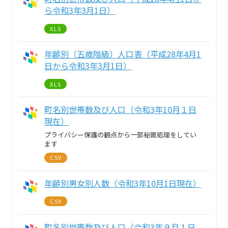
ら令和3年3月1日）
XLS
年齢別（五歳階級）人口表（平成28年4月1
日から令和3年3月1日）
XLS
町名別世帯数及び人口（令和3年10月１日
現在）
プライバシー保護の観点から一部秘匿処理をしてい
ます
CSV
年齢別男女別人数（令和3年10月1日現在）
CSV
町名別世帯数及び人口（令和3年９月１日