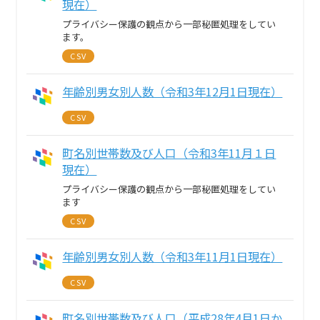
現在）
プライバシー保護の観点から一部秘匿処理をしてい
ます。
CSV
年齢別男女別人数（令和3年12月1日現在）
CSV
町名別世帯数及び人口（令和3年11月１日
現在）
プライバシー保護の観点から一部秘匿処理をしてい
ます
CSV
年齢別男女別人数（令和3年11月1日現在）
CSV
町名別世帯数及び人口（平成28年4月1日か