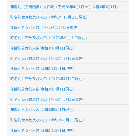
年齢別（五歳階級）人口表（平成28年4月1日から令和3年3月1日）
町名別世帯数及び人口（令和3年10月１日現在）
年齢別男女別人数（令和3年10月1日現在）
町名別世帯数及び人口（令和3年９月１日現在）
年齢別男女別人数(令和3年9月1日現在)
町名別世帯数及び人口（令和3年8月1日現在）
年齢別男女別人数(令和3年8月1日現在)
町名別世帯数及び人口（令和3年7月1日現在）
年齢別男女別人数(令和3年7月1日現在)
町名別世帯数及び人口（令和3年6月1日現在）
年齢別男女別人数(令和3年6月1日現在)
町名別世帯数及び人口（令和3年5月1日現在）
年齢別男女別人数(令和3年5月1日現在)