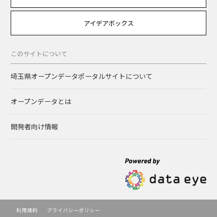
アイデアボックス
このサイトについて
埼玉県オープンデータポータルサイトについて
オープンデータとは
開発者向け情報
利用規約
プライバシーポリシー