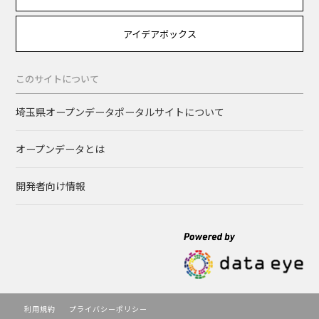
アイデアボックス
このサイトについて
埼玉県オープンデータポータルサイトについて
オープンデータとは
開発者向け情報
利用規約
プライバシーポリシー