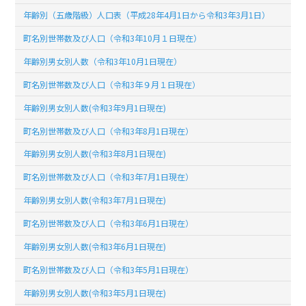
年齢別（五歳階級）人口表（平成28年4月1日から令和3年3月1日）
町名別世帯数及び人口（令和3年10月１日現在）
年齢別男女別人数（令和3年10月1日現在）
町名別世帯数及び人口（令和3年９月１日現在）
年齢別男女別人数(令和3年9月1日現在)
町名別世帯数及び人口（令和3年8月1日現在）
年齢別男女別人数(令和3年8月1日現在)
町名別世帯数及び人口（令和3年7月1日現在）
年齢別男女別人数(令和3年7月1日現在)
町名別世帯数及び人口（令和3年6月1日現在）
年齢別男女別人数(令和3年6月1日現在)
町名別世帯数及び人口（令和3年5月1日現在）
年齢別男女別人数(令和3年5月1日現在)