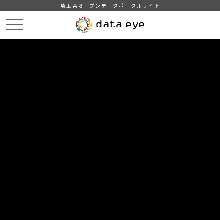
埼玉県オープンデータポータルサイト
HOME
データカタログ
【三郷市】みさとの人口
町名別世帯数及び人口（令和４年８月１日現在）
DATA
CATA
データカタログ
データセット名
【三郷市】みさとの人口
リソース名
町名別世帯数及び人口（令和４
年８月１日現在）
プライバシー保護の観点から一部秘匿処理をしています。