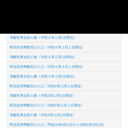
年齢別男女別人数（令和４年５月1日現在）
町名別世帯数及び人口（令和４年４月１日現在）
町名別世帯数及び人口（令和４年１月１日現在）
年齢別男女別人数（令和４年１月1日現在）
町名別世帯数及び人口（令和４年２月１日現在）
年齢別男女別人数（令和４年２月1日現在）
町名別世帯数及び人口（令和４年３月１日現在）
年齢別男女別人数（令和４年３月1日現在）
町名別世帯数及び人口（令和3年12月１日現在）
年齢別男女別人数（令和3年12月1日現在）
町名別世帯数及び人口（令和3年11月１日現在）
年齢別男女別人数（令和3年11月1日現在）
町名別世帯数及び人口（平成28年4月1日から令和3年3月1日）