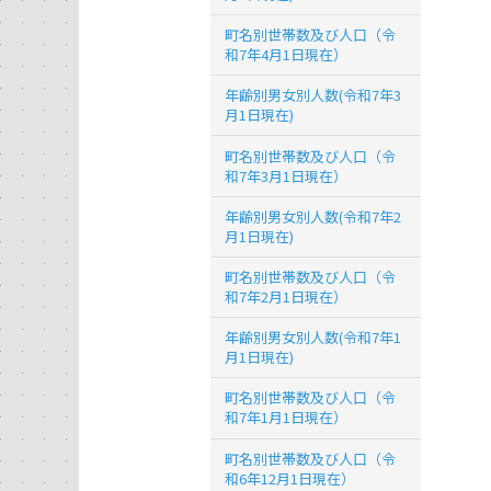
町名別世帯数及び人口（令
和7年4月1日現在）
年齢別男女別人数(令和7年3
月1日現在)
町名別世帯数及び人口（令
和7年3月1日現在）
年齢別男女別人数(令和7年2
月1日現在)
町名別世帯数及び人口（令
和7年2月1日現在）
年齢別男女別人数(令和7年1
月1日現在)
町名別世帯数及び人口（令
和7年1月1日現在）
町名別世帯数及び人口（令
和6年12月1日現在）