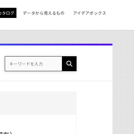
カタログ
データから見えるもの
アイデアボックス