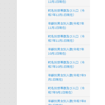
12月1日現在)
町名別世帯数及び人口（令
和7年12月1日現在）
年齢別男女別人数(令和7年
11月1日現在)
町名別世帯数及び人口（令
和7年11月1日現在）
年齢別男女別人数(令和7年
10月1日現在)
町名別世帯数及び人口（令
和7年10月1日現在）
年齢別男女別人数(令和7年9
月1日現在)
町名別世帯数及び人口（令
和7年9月1日現在）
年齢別男女別人数(令和7年8