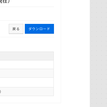
現在）
戻る
ダウンロード
0）