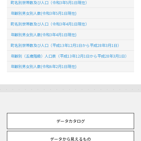
町名別世帯数及び人口（令和3年5月1日現在）
年齢別男女別人数(令和3年5月1日現在)
町名別世帯数及び人口（令和3年4月1日現在）
年齢別男女別人数(令和3年4月1日現在)
町名別世帯数及び人口（平成13年12月1日から平成28年3月1日）
年齢別（五歳階級）人口表（平成13年12月1日から平成28年3月1日）
年齢別男女別人数(令和6年2月1日現在)
データカタログ
データから見えるもの