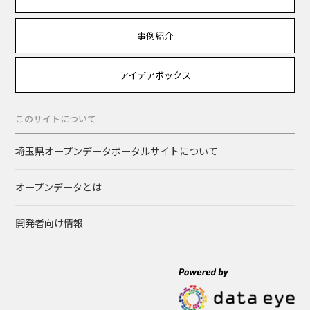
事例紹介
アイデアボックス
このサイトについて
埼玉県オープンデータポータルサイトについて
オープンデータとは
開発者向け情報