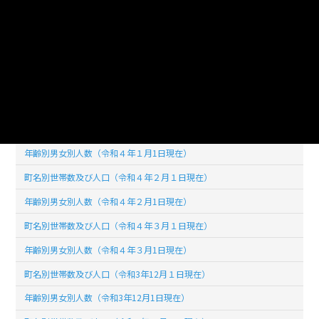
町名別世帯数及び人口（令和４年7月１日現在）
年齢別男女別人数（令和４年４月1日現在）
町名別世帯数及び人口（令和４年５月１日現在）
年齢別男女別人数（令和４年５月1日現在）
町名別世帯数及び人口（令和４年４月１日現在）
町名別世帯数及び人口（令和４年１月１日現在）
年齢別男女別人数（令和４年１月1日現在）
町名別世帯数及び人口（令和４年２月１日現在）
年齢別男女別人数（令和４年２月1日現在）
町名別世帯数及び人口（令和４年３月１日現在）
年齢別男女別人数（令和４年３月1日現在）
町名別世帯数及び人口（令和3年12月１日現在）
年齢別男女別人数（令和3年12月1日現在）