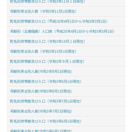
町名別世帯数及び人口（令和3年11月１日現在）
年齢別男女別人数（令和3年11月1日現在）
町名別世帯数及び人口（平成28年4月1日から令和3年3月1日）
年齢別（五歳階級）人口表（平成28年4月1日から令和3年3月1日）
町名別世帯数及び人口（令和3年10月１日現在）
年齢別男女別人数（令和3年10月1日現在）
町名別世帯数及び人口（令和3年９月１日現在）
年齢別男女別人数(令和3年9月1日現在)
町名別世帯数及び人口（令和3年8月1日現在）
年齢別男女別人数(令和3年8月1日現在)
町名別世帯数及び人口（令和3年7月1日現在）
年齢別男女別人数(令和3年7月1日現在)
町名別世帯数及び人口（令和3年6月1日現在）
年齢別男女別人数(令和3年6月1日現在)