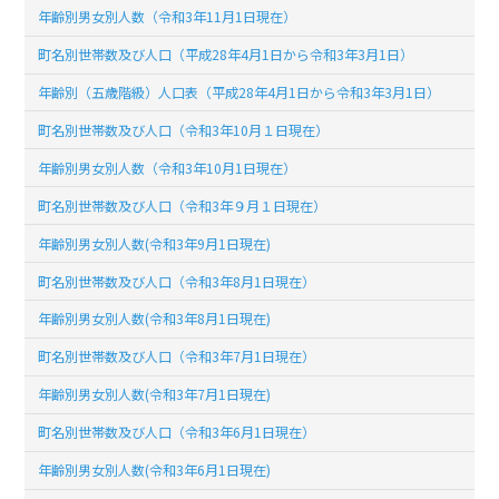
年齢別男女別人数（令和3年11月1日現在）
町名別世帯数及び人口（平成28年4月1日から令和3年3月1日）
年齢別（五歳階級）人口表（平成28年4月1日から令和3年3月1日）
町名別世帯数及び人口（令和3年10月１日現在）
年齢別男女別人数（令和3年10月1日現在）
町名別世帯数及び人口（令和3年９月１日現在）
年齢別男女別人数(令和3年9月1日現在)
町名別世帯数及び人口（令和3年8月1日現在）
年齢別男女別人数(令和3年8月1日現在)
町名別世帯数及び人口（令和3年7月1日現在）
年齢別男女別人数(令和3年7月1日現在)
町名別世帯数及び人口（令和3年6月1日現在）
年齢別男女別人数(令和3年6月1日現在)