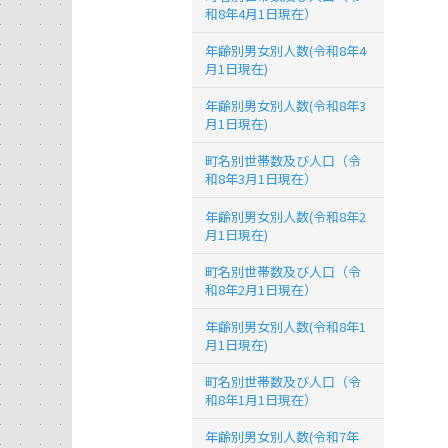
和8年4月1日現在）
年齢別男女別人数(令和8年4
月1日現在)
年齢別男女別人数(令和8年3
月1日現在)
町名別世帯数及び人口（令
和8年3月1日現在）
年齢別男女別人数(令和8年2
月1日現在)
町名別世帯数及び人口（令
和8年2月1日現在）
年齢別男女別人数(令和8年1
月1日現在)
町名別世帯数及び人口（令
和8年1月1日現在）
年齢別男女別人数(令和7年