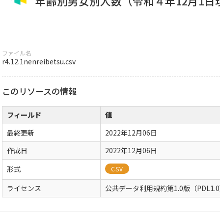
年齢別男女別人数（令和４年12月1日
ファイル名
r4.12.1nenreibetsu.csv
このリソースの情報
フィールド
値
最終更新
2022年12月06日
作成日
2022年12月06日
形式
CSV
ライセンス
公共データ利用規約第1.0版（PDL1.