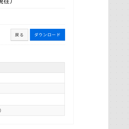
現在）
戻る
ダウンロード
0）