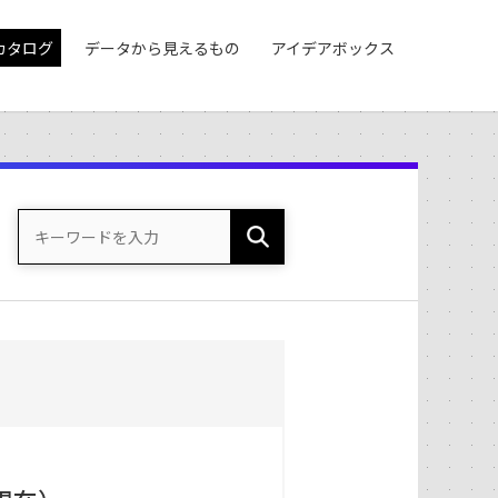
カタログ
データから見えるもの
アイデアボックス