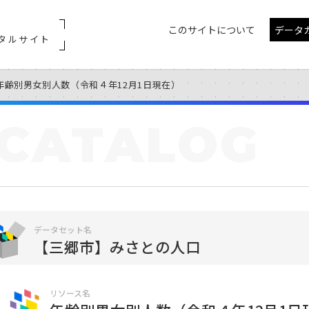
このサイトについて
データ
タルサイト
年齢別男女別人数（令和４年12月1日現在）
CATALOG
データセット名
【三郷市】みさとの人口
リソース名