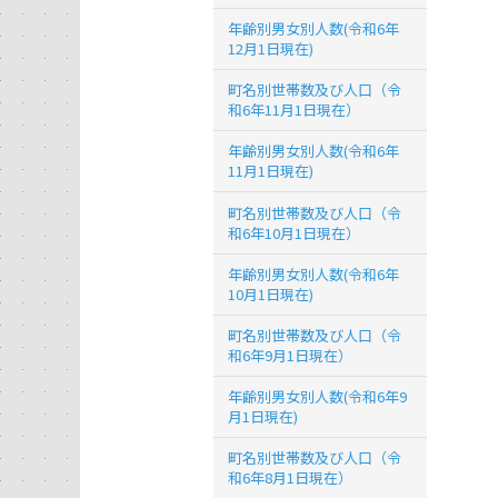
年齢別男女別人数(令和6年
12月1日現在)
町名別世帯数及び人口（令
和6年11月1日現在）
年齢別男女別人数(令和6年
11月1日現在)
町名別世帯数及び人口（令
和6年10月1日現在）
年齢別男女別人数(令和6年
10月1日現在)
町名別世帯数及び人口（令
和6年9月1日現在）
年齢別男女別人数(令和6年9
月1日現在)
町名別世帯数及び人口（令
和6年8月1日現在）