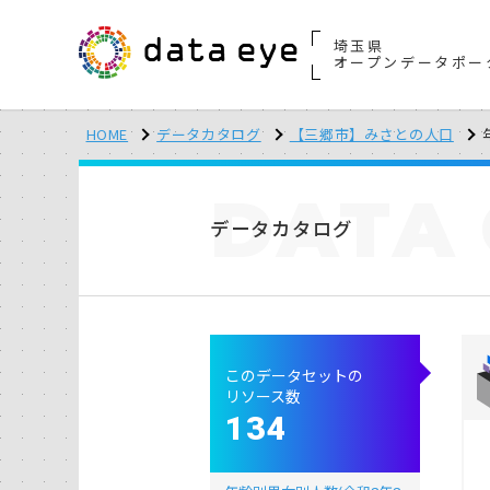
埼玉県
オープンデータポー
HOME
データカタログ
【三郷市】みさとの人口
DATA
データカタログ
このデータセットの
リソース数
134