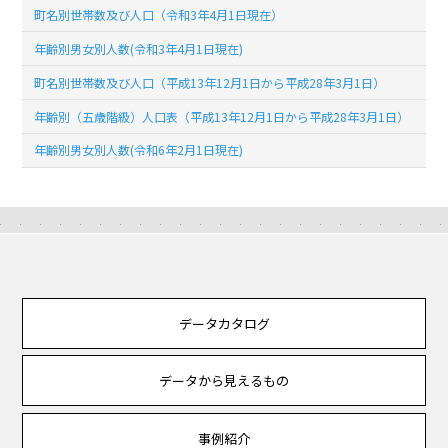
町名別世帯数及び人口（令和3年4月1日現在）
年齢別男女別人数(令和3年4月1日現在)
町名別世帯数及び人口（平成13年12月1日から平成28年3月1日）
年齢別（五歳階級）人口表（平成13年12月1日から平成28年3月1日）
年齢別男女別人数(令和6年2月1日現在)
データカタログ
データから見えるもの
事例紹介