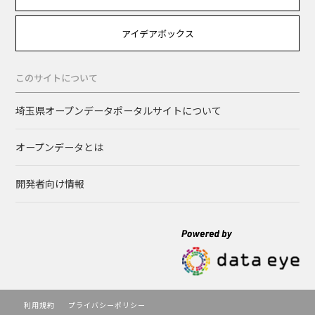
アイデアボックス
このサイトについて
埼玉県オープンデータポータルサイトについて
オープンデータとは
開発者向け情報
利用規約
プライバシーポリシー