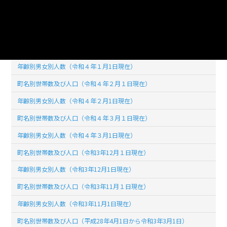
年齢別男女別人数（令和４年５月1日現在）
町名別世帯数及び人口（令和４年４月１日現在）
町名別世帯数及び人口（令和４年１月１日現在）
年齢別男女別人数（令和４年１月1日現在）
町名別世帯数及び人口（令和４年２月１日現在）
年齢別男女別人数（令和４年２月1日現在）
町名別世帯数及び人口（令和４年３月１日現在）
年齢別男女別人数（令和４年３月1日現在）
町名別世帯数及び人口（令和3年12月１日現在）
年齢別男女別人数（令和3年12月1日現在）
町名別世帯数及び人口（令和3年11月１日現在）
年齢別男女別人数（令和3年11月1日現在）
町名別世帯数及び人口（平成28年4月1日から令和3年3月1日）