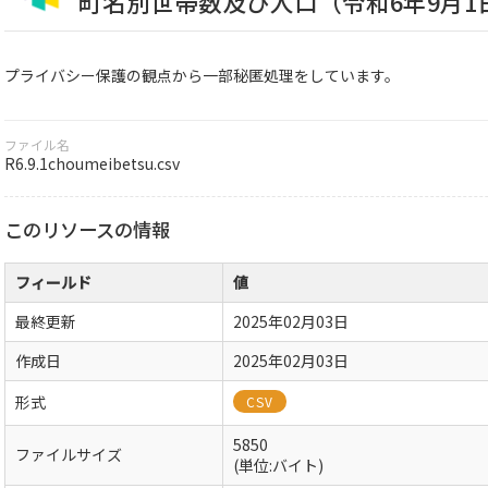
町名別世帯数及び人口（令和6年9月1
プライバシー保護の観点から一部秘匿処理をしています。
ファイル名
R6.9.1choumeibetsu.csv
このリソースの情報
フィールド
値
最終更新
2025年02月03日
作成日
2025年02月03日
形式
CSV
5850
ファイルサイズ
(単位:バイト)