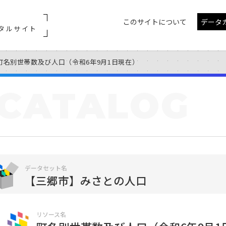
このサイトについて
データ
タルサイト
町名別世帯数及び人口（令和6年9月1日現在）
CATALOG
データセット名
【三郷市】みさとの人口
リソース名