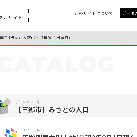
このサイトについて
データ
タルサイト
年齢別男女別人数(令和3年9月1日現在)
CATALOG
データセット名
【三郷市】みさとの人口
リソース名