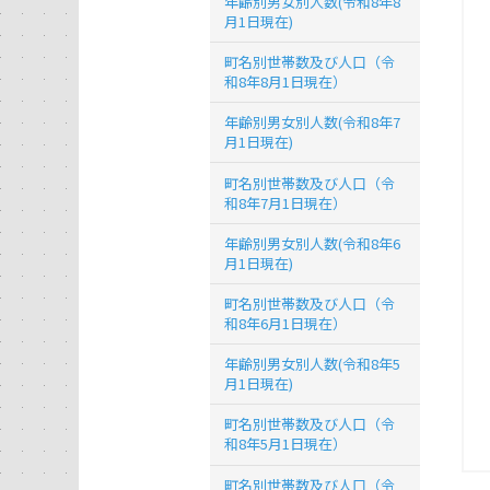
年齢別男女別人数(令和8年8
月1日現在)
町名別世帯数及び人口（令
和8年8月1日現在）
年齢別男女別人数(令和8年7
月1日現在)
町名別世帯数及び人口（令
和8年7月1日現在）
年齢別男女別人数(令和8年6
月1日現在)
町名別世帯数及び人口（令
和8年6月1日現在）
年齢別男女別人数(令和8年5
月1日現在)
町名別世帯数及び人口（令
和8年5月1日現在）
町名別世帯数及び人口（令