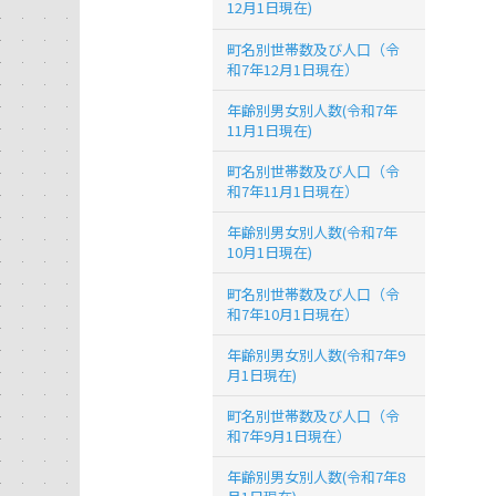
12月1日現在)
町名別世帯数及び人口（令
和7年12月1日現在）
年齢別男女別人数(令和7年
11月1日現在)
町名別世帯数及び人口（令
和7年11月1日現在）
年齢別男女別人数(令和7年
10月1日現在)
町名別世帯数及び人口（令
和7年10月1日現在）
年齢別男女別人数(令和7年9
月1日現在)
町名別世帯数及び人口（令
和7年9月1日現在）
年齢別男女別人数(令和7年8