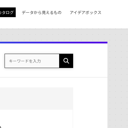
カタログ
データから見えるもの
アイデアボックス