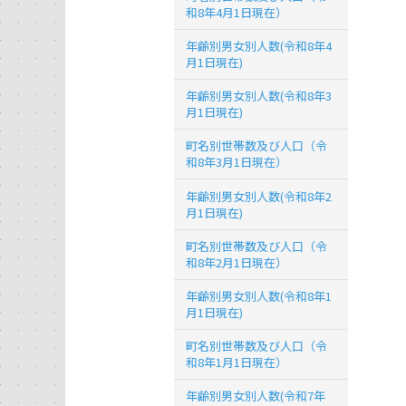
和8年4月1日現在）
年齢別男女別人数(令和8年4
月1日現在)
年齢別男女別人数(令和8年3
月1日現在)
町名別世帯数及び人口（令
和8年3月1日現在）
年齢別男女別人数(令和8年2
月1日現在)
町名別世帯数及び人口（令
和8年2月1日現在）
年齢別男女別人数(令和8年1
月1日現在)
町名別世帯数及び人口（令
和8年1月1日現在）
年齢別男女別人数(令和7年