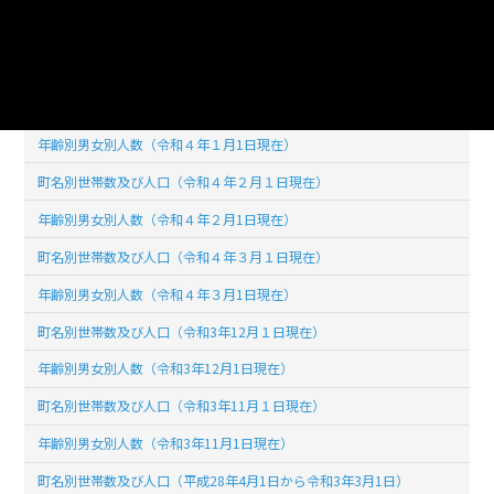
年齢別男女別人数（令和４年５月1日現在）
町名別世帯数及び人口（令和４年４月１日現在）
町名別世帯数及び人口（令和４年１月１日現在）
年齢別男女別人数（令和４年１月1日現在）
町名別世帯数及び人口（令和４年２月１日現在）
年齢別男女別人数（令和４年２月1日現在）
町名別世帯数及び人口（令和４年３月１日現在）
年齢別男女別人数（令和４年３月1日現在）
町名別世帯数及び人口（令和3年12月１日現在）
年齢別男女別人数（令和3年12月1日現在）
町名別世帯数及び人口（令和3年11月１日現在）
年齢別男女別人数（令和3年11月1日現在）
町名別世帯数及び人口（平成28年4月1日から令和3年3月1日）