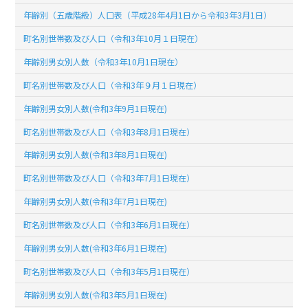
年齢別（五歳階級）人口表（平成28年4月1日から令和3年3月1日）
町名別世帯数及び人口（令和3年10月１日現在）
年齢別男女別人数（令和3年10月1日現在）
町名別世帯数及び人口（令和3年９月１日現在）
年齢別男女別人数(令和3年9月1日現在)
町名別世帯数及び人口（令和3年8月1日現在）
年齢別男女別人数(令和3年8月1日現在)
町名別世帯数及び人口（令和3年7月1日現在）
年齢別男女別人数(令和3年7月1日現在)
町名別世帯数及び人口（令和3年6月1日現在）
年齢別男女別人数(令和3年6月1日現在)
町名別世帯数及び人口（令和3年5月1日現在）
年齢別男女別人数(令和3年5月1日現在)