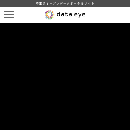
埼玉県オープンデータポータルサイト
HOME
データカタログ
【三郷市】みさとの人口
年齢別男女別人数(令和7年11月1日現在)
DATA
CATA
データカタログ
データセット名
【三郷市】みさとの人口
リソース名
年齢別男女別人数(令和7年11月1
日現在)