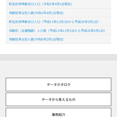
町名別世帯数及び人口（令和3年4月1日現在）
年齢別男女別人数(令和3年4月1日現在)
町名別世帯数及び人口（平成13年12月1日から平成28年3月1日）
年齢別（五歳階級）人口表（平成13年12月1日から平成28年3月1日）
年齢別男女別人数(令和6年2月1日現在)
データカタログ
データから見えるもの
事例紹介