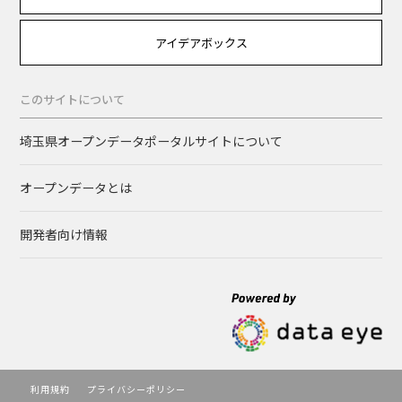
アイデアボックス
このサイトについて
埼玉県オープンデータポータルサイトについて
オープンデータとは
開発者向け情報
利用規約
プライバシーポリシー