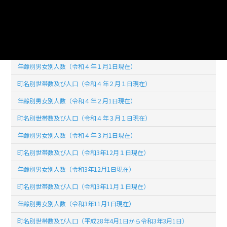
年齢別男女別人数（令和４年５月1日現在）
町名別世帯数及び人口（令和４年４月１日現在）
町名別世帯数及び人口（令和４年１月１日現在）
年齢別男女別人数（令和４年１月1日現在）
町名別世帯数及び人口（令和４年２月１日現在）
年齢別男女別人数（令和４年２月1日現在）
町名別世帯数及び人口（令和４年３月１日現在）
年齢別男女別人数（令和４年３月1日現在）
町名別世帯数及び人口（令和3年12月１日現在）
年齢別男女別人数（令和3年12月1日現在）
町名別世帯数及び人口（令和3年11月１日現在）
年齢別男女別人数（令和3年11月1日現在）
町名別世帯数及び人口（平成28年4月1日から令和3年3月1日）