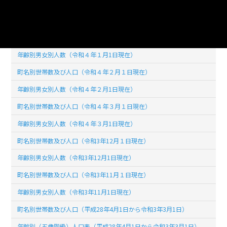
年齢別男女別人数（令和４年５月1日現在）
町名別世帯数及び人口（令和４年４月１日現在）
町名別世帯数及び人口（令和４年１月１日現在）
年齢別男女別人数（令和４年１月1日現在）
町名別世帯数及び人口（令和４年２月１日現在）
年齢別男女別人数（令和４年２月1日現在）
町名別世帯数及び人口（令和４年３月１日現在）
年齢別男女別人数（令和４年３月1日現在）
町名別世帯数及び人口（令和3年12月１日現在）
年齢別男女別人数（令和3年12月1日現在）
町名別世帯数及び人口（令和3年11月１日現在）
年齢別男女別人数（令和3年11月1日現在）
町名別世帯数及び人口（平成28年4月1日から令和3年3月1日）
年齢別（五歳階級）人口表（平成28年4月1日から令和3年3月1日）