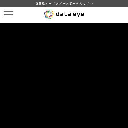
埼玉県オープンデータポータルサイト
HOME
データカタログ
【三郷市】みさとの人口
年齢別男女別人数（令和５年6月１日現在）
DATA
CATA
データカタログ
データセット名
【三郷市】みさとの人口
リソース名
年齢別男女別人数（令和５年6月
１日現在）