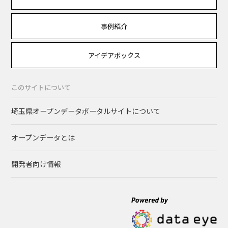
事例紹介
アイデアボックス
このサイトについて
埼玉県オープンデータポータルサイトについて
オープンデータとは
開発者向け情報