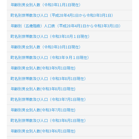
年齢別男女別人数（令和3年11月1日現在）
町名別世帯数及び人口（平成28年4月1日から令和3年3月1日）
年齢別（五歳階級）人口表（平成28年4月1日から令和3年3月1日）
町名別世帯数及び人口（令和3年10月１日現在）
年齢別男女別人数（令和3年10月1日現在）
町名別世帯数及び人口（令和3年９月１日現在）
年齢別男女別人数(令和3年9月1日現在)
町名別世帯数及び人口（令和3年8月1日現在）
年齢別男女別人数(令和3年8月1日現在)
町名別世帯数及び人口（令和3年7月1日現在）
年齢別男女別人数(令和3年7月1日現在)
町名別世帯数及び人口（令和3年6月1日現在）
年齢別男女別人数(令和3年6月1日現在)