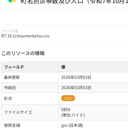
町名別世帯数及び人口（令和7年10月
ファイル名
R7.10.1choumeibetsu.csv
このリソースの情報
フィールド
値
最終更新
2026年03月03日
作成日
2026年03月03日
形式
CSV
5850
ファイルサイズ
(単位:バイト)
使用言語
jpn (日本語)