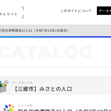
このサイトについて
データ
タルサイト
町名別世帯数及び人口（令和7年10月1日現在）
CATALOG
データセット名
【三郷市】みさとの人口
リソース名