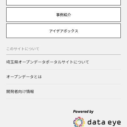
事例紹介
アイデアボックス
このサイトについて
埼玉県オープンデータポータルサイトについて
オープンデータとは
開発者向け情報