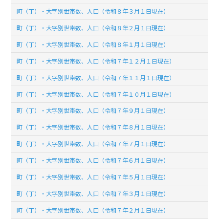
町（丁）・大字別世帯数、人口（令和８年３月１日現在）
町（丁）・大字別世帯数、人口（令和８年２月１日現在）
町（丁）・大字別世帯数、人口（令和８年１月１日現在）
町（丁）・大字別世帯数、人口（令和７年１２月１日現在）
町（丁）・大字別世帯数、人口（令和７年１１月１日現在）
町（丁）・大字別世帯数、人口（令和７年１０月１日現在）
町（丁）・大字別世帯数、人口（令和７年９月１日現在）
町（丁）・大字別世帯数、人口（令和７年８月１日現在）
町（丁）・大字別世帯数、人口（令和７年７月１日現在）
町（丁）・大字別世帯数、人口（令和７年６月１日現在）
町（丁）・大字別世帯数、人口（令和７年５月１日現在）
町（丁）・大字別世帯数、人口（令和７年３月１日現在）
町（丁）・大字別世帯数、人口（令和７年２月１日現在）