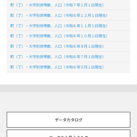
町（丁）・大字別世帯数、人口（令和７年１月１日現在）
町（丁）・大字別世帯数、人口（令和６年１２月１日現在）
町（丁）・大字別世帯数、人口（令和６年１１月１日現在）
町（丁）・大字別世帯数、人口（令和６年１０月１日現在）
町（丁）・大字別世帯数、人口（令和６年９月１日現在）
町（丁）・大字別世帯数、人口（令和６年７月１日現在）
町（丁）・大字別世帯数、人口（令和６年５月１日現在）
データカタログ