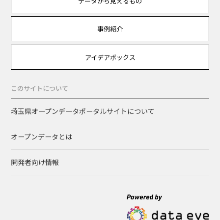
データから見えるもの
事例紹介
アイデアボックス
このサイトについて
埼玉県オープンデータポータルサイトについて
オープンデータとは
開発者向け情報