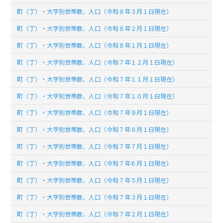
町（丁）・大字別世帯数、人口（令和８年３月１日現在）
町（丁）・大字別世帯数、人口（令和８年２月１日現在）
町（丁）・大字別世帯数、人口（令和８年１月１日現在）
町（丁）・大字別世帯数、人口（令和７年１２月１日現在）
町（丁）・大字別世帯数、人口（令和７年１１月１日現在）
町（丁）・大字別世帯数、人口（令和７年１０月１日現在）
町（丁）・大字別世帯数、人口（令和７年９月１日現在）
町（丁）・大字別世帯数、人口（令和７年８月１日現在）
町（丁）・大字別世帯数、人口（令和７年７月１日現在）
町（丁）・大字別世帯数、人口（令和７年６月１日現在）
町（丁）・大字別世帯数、人口（令和７年５月１日現在）
町（丁）・大字別世帯数、人口（令和７年３月１日現在）
町（丁）・大字別世帯数、人口（令和７年２月１日現在）