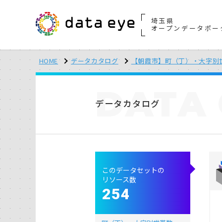
埼玉県
オープンデータポー
HOME
データカタログ
【朝霞市】町（丁）・大字別
DATA
データカタログ
このデータセットの
リソース数
254