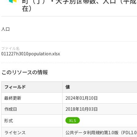
町（丁）・大字別世帯数、人口（平成
在）
人口
ファイル名
011227h3010population.xlsx
このリソースの情報
フィールド
値
最終更新
2024年01月10日
作成日
2018年10月03日
形式
XLS
ライセンス
公共データ利用規約第1.0版（PDL1.