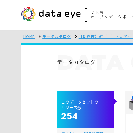
埼玉県
オープンデータポー
HOME
データカタログ
【朝霞市】町（丁）・大字別
DATA
データカタログ
このデータセットの
リソース数
254