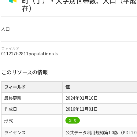
町（丁）・大字別世帯数、人口（平成
在）
人口
ファイル名
011227h2811population.xls
このリソースの情報
フィールド
値
最終更新
2024年01月10日
作成日
2016年11月01日
形式
XLS
ライセンス
公共データ利用規約第1.0版（PDL1.