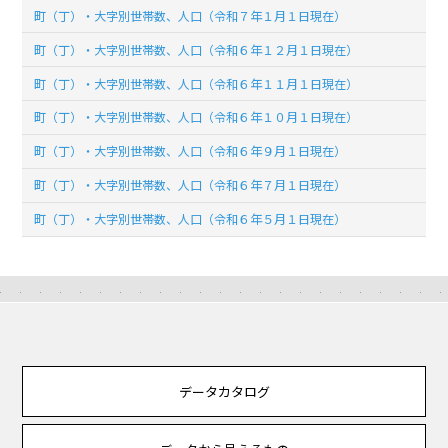
町（丁）・大字別世帯数、人口（令和７年１月１日現在）
町（丁）・大字別世帯数、人口（令和６年１２月１日現在）
町（丁）・大字別世帯数、人口（令和６年１１月１日現在）
町（丁）・大字別世帯数、人口（令和６年１０月１日現在）
町（丁）・大字別世帯数、人口（令和６年９月１日現在）
町（丁）・大字別世帯数、人口（令和６年７月１日現在）
町（丁）・大字別世帯数、人口（令和６年５月１日現在）
データカタログ