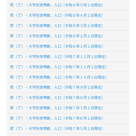
町（丁）・大字別世帯数、人口（令和８年５月１日現在）
町（丁）・大字別世帯数、人口（令和８年４月１日現在）
町（丁）・大字別世帯数、人口（令和８年３月１日現在）
町（丁）・大字別世帯数、人口（令和８年２月１日現在）
町（丁）・大字別世帯数、人口（令和８年１月１日現在）
町（丁）・大字別世帯数、人口（令和７年１２月１日現在）
町（丁）・大字別世帯数、人口（令和７年１１月１日現在）
町（丁）・大字別世帯数、人口（令和７年１０月１日現在）
町（丁）・大字別世帯数、人口（令和７年９月１日現在）
町（丁）・大字別世帯数、人口（令和７年８月１日現在）
町（丁）・大字別世帯数、人口（令和７年７月１日現在）
町（丁）・大字別世帯数、人口（令和７年６月１日現在）
町（丁）・大字別世帯数、人口（令和７年５月１日現在）