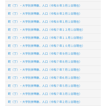
町（丁）・大字別世帯数、人口（令和８年３月１日現在）
町（丁）・大字別世帯数、人口（令和８年２月１日現在）
町（丁）・大字別世帯数、人口（令和８年１月１日現在）
町（丁）・大字別世帯数、人口（令和７年１２月１日現在）
町（丁）・大字別世帯数、人口（令和７年１１月１日現在）
町（丁）・大字別世帯数、人口（令和７年１０月１日現在）
町（丁）・大字別世帯数、人口（令和７年９月１日現在）
町（丁）・大字別世帯数、人口（令和７年８月１日現在）
町（丁）・大字別世帯数、人口（令和７年７月１日現在）
町（丁）・大字別世帯数、人口（令和７年６月１日現在）
町（丁）・大字別世帯数、人口（令和７年５月１日現在）
町（丁）・大字別世帯数、人口（令和７年３月１日現在）
町（丁）・大字別世帯数、人口（令和７年２月１日現在）