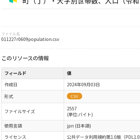
町（丁）・大字別世帯数、人口（令和
ファイル名
011227r0609population.csv
このリソースの情報
フィールド
値
作成日
2024年09月03日
形式
CSV
2557
ファイルサイズ
(単位:バイト)
使用言語
jpn (日本語)
ライセンス
公共データ利用規約第1.0版（PDL1.