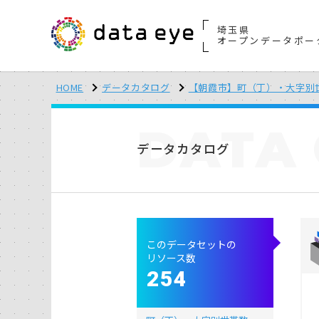
埼玉県
オープンデータポー
HOME
データカタログ
【朝霞市】町（丁）・大字別
DATA
データカタログ
このデータセットの
リソース数
254