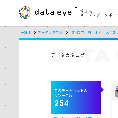
埼玉県
オープンデータポー
HOME
データカタログ
【朝霞市】町（丁）・大字別
DATA
データカタログ
このデータセットの
リソース数
254