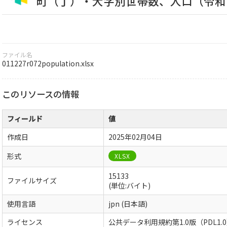
町（丁）・大字別世帯数、人口（令和
ファイル名
011227r072population.xlsx
このリソースの情報
フィールド
値
作成日
2025年02月04日
形式
XLSX
15133
ファイルサイズ
(単位:バイト)
使用言語
jpn (日本語)
ライセンス
公共データ利用規約第1.0版（PDL1.